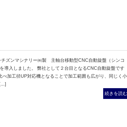
、シチズンマシナリー㈱製 主軸台移動型CNC自動旋盤（シンコ
Ⅱ）を導入しました。 弊社として２台目となるCNC自動旋盤です
比べ加工径UP対応機となることで加工範囲も広がり、同じく小
…]
続きを読