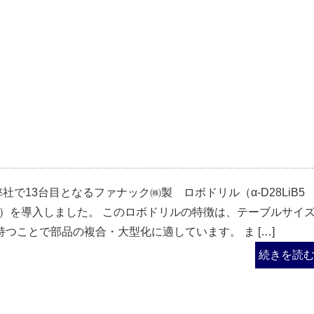
弊社で13台目となるファナック㈱製 ロボドリル（α-D28LiB
500）を導入しました。 このロボドリルの特徴は、テーブルサイ
0を持つことで部品の複合・大型化に適しています。 ま […]
続きを読