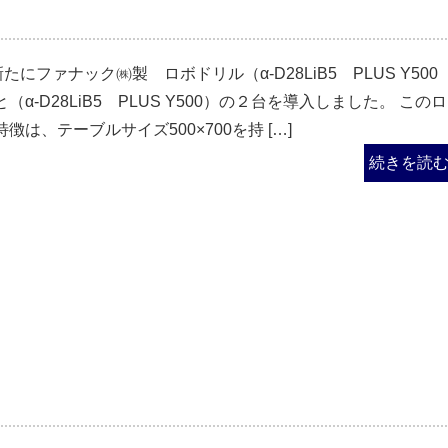
新たにファナック㈱製 ロボドリル（α-D28LiB5 PLUS Y50
（α-D28LiB5 PLUS Y500）の２台を導入しました。 このロ
徴は、テーブルサイズ500×700を持 […]
続きを読