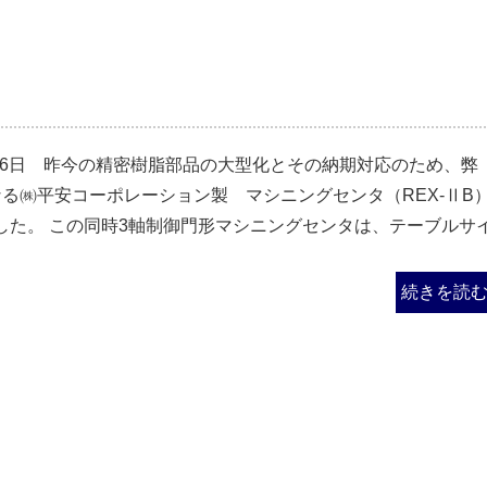
7月16日 昨今の精密樹脂部品の大型化とその納期対応のため、弊
なる㈱平安コーポレーション製 マシニングセンタ（REX-ⅡB
した。 この同時3軸制御門形マシニングセンタは、テーブルサ
続きを読